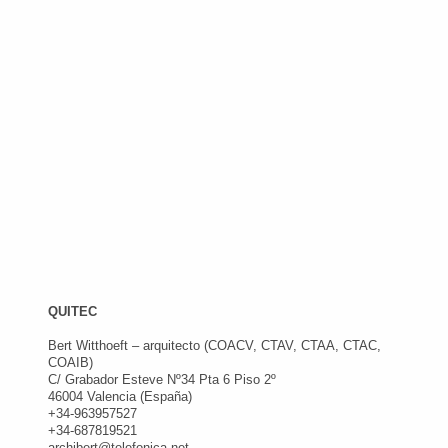
QUITEC
Bert Witthoeft – arquitecto (COACV, CTAV, CTAA, CTAC,
COAIB)
C/ Grabador Esteve Nº34 Pta 6 Piso 2º
46004 Valencia (España)
+34-963957527
+34-687819521
archibert@telefonica.net